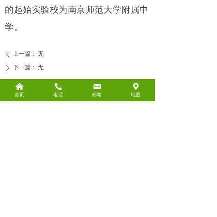
的起始实验校为南京师范大学附属中
学。
上一篇：
无
ꄴ
下一篇：
无
ꄲ
낀
끅
낂
끇
首页
电话
邮箱
地图
连云港市正析教育信息咨询有限公司
固话：0518-81593168
手机：18052330168（同微信）
QQ：2085103660
地址：江苏省连云港市新浦区通灌北路87号
国际商务大厦A座2607-2609室