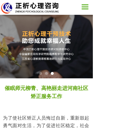
网站首页
끀
关于我们
活动展示
图片新闻
心理咨询服务
培训课程
正析心理
催眠师元柳青、高艳丽走进河南社区
矫正服务工作
联系我们
为了使社区矫正人员悔过自新，重新鼓起
勇气面对生活，为了促进社区稳定，社会