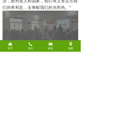
活，面对老人和国家，我们有义务去尽我
们的孝和忠，去奉献我们的光和热。”
낀
끅
낂
끇
首页
电话
邮箱
地图
活动历经两个小时，这些人员一开始进场
的那种喧嚣声，让我们感到有一种浮躁的
感觉，到活动结束，每个人都稳稳地坐在
凳子上，有的低头沉思，有的默默不语，
有的腰杆挺直，有的平静沉稳，每个人的
内心都有很深的感受，久久不愿离去，他
们好像在思索着什么……