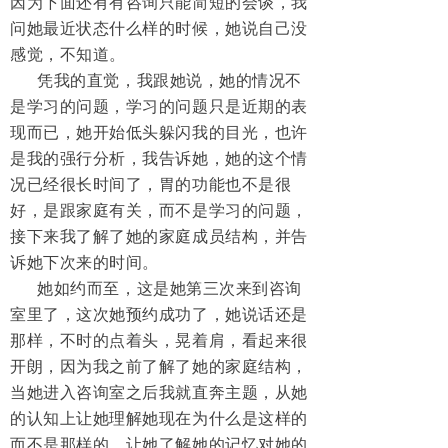
因为下面还有有咨询只能简短的会谈，我
问她最近状态什么样的时候，她说自己没
感觉，不知道。
凭我的直觉，我跟她说，她的情况不
是学习的问题，学习的问题只是近期的表
现而已，她开始低头躲闪我的目光，也许
是我的强行分析，我告诉她，她的这个情
况已经很长时间了，胃的功能也不是很
好，是跟家庭有关，而不是学习的问题，
接下来我了解了她的家庭成员结构，并告
诉她下次来的时间。
她如约而至，这是她第三次来到咨询
室里了，这次她预约成功了，她说话还是
那样，不时的点着头，晃着肩，看起来很
开朗，因为我之前了解了她的家庭结构，
当她进入咨询室之后我就直奔主题，从她
的认知上让她理解她现在为什么是这样的
而不是那样的，让她了解她的记忆对她的