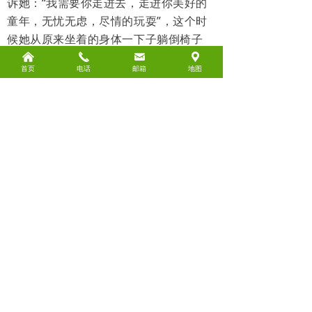
诉她：“我需要你走进去，走进你美好的
童年，无忧无虑，尽情的玩耍”
，这个时
候她从原来坐着的身体一下子躺倒椅子
上，双手放到两侧，就像得到放松一样，
낀
끅
낂
끇
首页
电话
邮箱
地图
接下来她告诉我，她还是有点不放松，我
告诉她：“不用去管身体放松的程度是什
么样的，只管去玩就可以了”（这里强调
了放松一词）。
不到一分钟的时间，她感
到了完全的放松，胃的部位不饿了，感到
自己的身体非常的通畅。接下来的时间
里，她看到了过去记忆成了红色，感到温
暖舒适，未来成了蔚蓝色，充满憧憬。