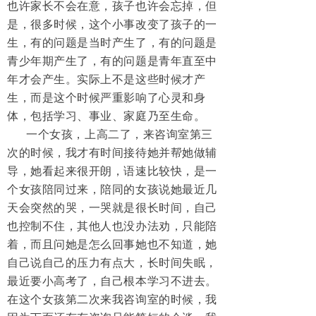
也许家长不会在意，孩子也许会忘掉，但
是，很多时候，这个小事改变了孩子的一
生，有的问题是当时产生了，有的问题是
青少年期产生了，有的问题是青年直至中
年才会产生。实际上不是这些时候才产
生，而是这个时候严重影响了心灵和身
体，包括学习、事业、家庭乃至生命。
一个女孩，上高二了，来咨询室第三
次的时候，我才有时间接待她并帮她做辅
导，她看起来很开朗，语速比较快，是一
个女孩陪同过来，陪同的女孩说她最近几
天会突然的哭，一哭就是很长时间，自己
也控制不住，其他人也没办法劝，只能陪
着，而且问她是怎么回事她也不知道，她
自己说自己的压力有点大，长时间失眠，
最近要小高考了，自己根本学习不进去。
在这个女孩第二次来我咨询室的时候，我